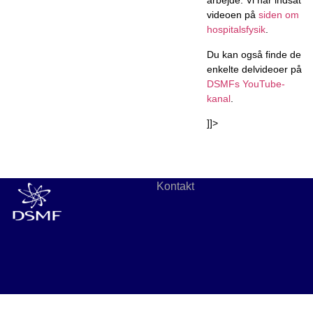
arbejde. Vi har indsat
videoen på
siden om
hospitalsfysik
.
Du kan også finde de
enkelte delvideoer på
DSMFs YouTube-
kanal
.
]]>
Kontakt