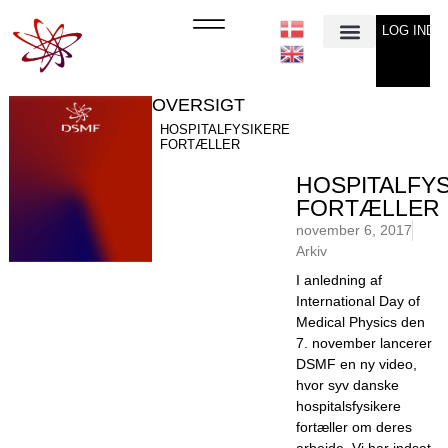
LOG IND
Min Konto
OVERSIGT
HOSPITALFYSIKERE
FORTÆLLER
HOSPITALFY
FORTÆLLER
november 6, 2017
Arkiv
I anledning af
International Day of
Medical Physics den
7. november lancerer
DSMF en ny video,
hvor syv danske
hospitalsfysikere
fortæller om deres