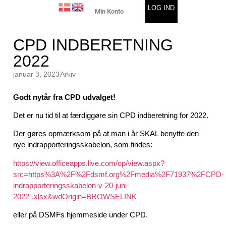
LOG IND
Min Konto
CPD INDBERETNING
2022
januar 3, 2023
Arkiv
Godt nytår fra CPD udvalget!
Det er nu tid til at færdiggøre sin CPD indberetning for 2022.
Der gøres opmærksom på at man i år SKAL benytte den
nye indrapporteringsskabelon, som findes:
https://view.officeapps.live.com/op/view.aspx?
src=https%3A%2F%2Fdsmf.org%2Fmedia%2F71937%2FCPD-
indrapporteringsskabelon-v-20-juni-
2022-.xlsx&wdOrigin=BROWSELINK
eller på DSMFs hjemmeside under CPD.