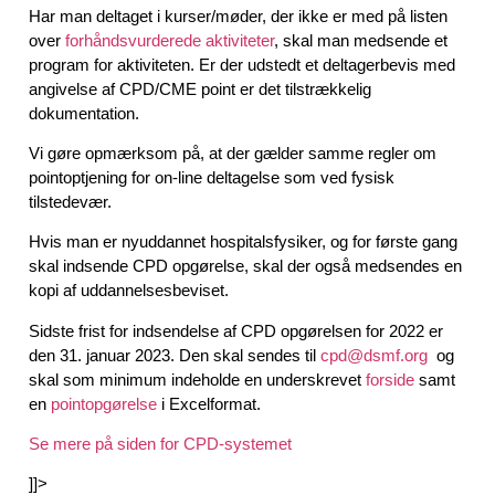
Har man deltaget i kurser/møder, der ikke er med på listen
over
forhåndsvurderede aktiviteter
, skal man medsende et
program for aktiviteten. Er der udstedt et deltagerbevis med
angivelse af CPD/CME point er det tilstrækkelig
dokumentation.
Vi gøre opmærksom på, at der gælder samme regler om
pointoptjening for on-line deltagelse som ved fysisk
tilstedevær.
Hvis man er nyuddannet hospitalsfysiker, og for første gang
skal indsende CPD opgørelse, skal der også medsendes en
kopi af uddannelsesbeviset.
Sidste frist for indsendelse af CPD opgørelsen for 2022 er
den 31. januar 2023. Den skal sendes til
cpd@dsmf.org
og
skal som minimum indeholde en underskrevet
forside
samt
en
pointopgørelse
i Excelformat.
Se mere på siden for CPD-systemet
]]>