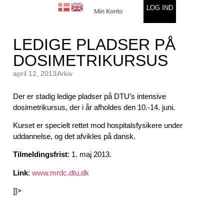
LOG IND
Min Konto
LEDIGE PLADSER PÅ
DOSIMETRIKURSUS
april 12, 2013
Arkiv
Der er stadig ledige pladser på DTU’s intensive
dosimetrikursus, der i år afholdes den 10.-14. juni.
Kurset er specielt rettet mod hospitalsfysikere under
uddannelse, og det afvikles på dansk.
Tilmeldingsfrist
: 1. maj 2013.
Link
:
www.mrdc.dtu.dk
]]>