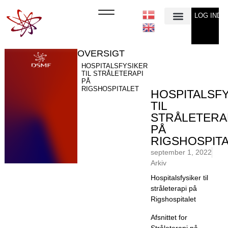
LOG IND
Min Konto
OVERSIGT
HOSPITALSFYSIKER
TIL STRÅLETERAPI
PÅ
RIGSHOSPITALET
HOSPITALSF
TIL
STRÅLETERA
PÅ
RIGSHOSPIT
september 1, 2022
Arkiv
Hospitalsfysiker til
stråleterapi på
Rigshospitalet
Afsnittet for
Stråleterapi på